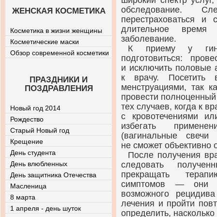
широкий спектр услуг
обследование. С
ЖЕНСКАЯ КОСМЕТИКА
перестраховаться и 
длительное время 
Косметика в жизни женщины
заболевание.
Косметические маски
К приему у гине
Обзор современной косметики
подготовиться: пров
и исключить половые 
к врачу. Посетить
ПРАЗДНИКИ И
менструациями, так к
ПОЗДРАВЛЕНИЯ
провести полноценный 
тех случаев, когда к в
Новый год 2014
с кровотечениями ил
Рождество
избегать применен
Старый Новый год
(вагинальные свечи
Крещение
не сможет объективно 
День студента
После получения вр
День влюбленных
следовать получен
прекращать терап
День защитника Отечества
симптомов — они м
Масленица
возможного рецидив
8 марта
лечения и пройти пов
1 апреля - день шуток
определить, насколько