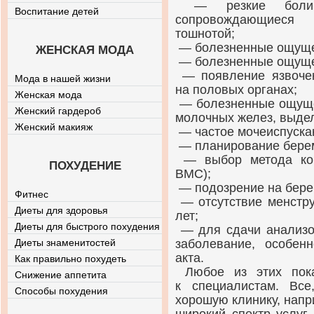
— резкие боли 
Воспитание детей
сопровождающиеся 
тошнотой;
— болезненные ощущен
ЖЕНСКАЯ МОДА
— болезненные ощущен
— появление язвочек
Мода в нашей жизни
на половых органах;
Женская мода
— болезненные ощущен
Женский гардероб
молочных желез, выде
Женский макияж
— частое мочеиспуска
— планирование бере
— выбор метода кон
ПОХУДЕНИЕ
ВМС);
— подозрение на бере
Фитнес
— отсутствие менстру
Диеты для здоровья
лет;
Диеты для быстрого похудения
— для сдачи анализо
Диеты знаменитостей
заболевание, особен
акта.
Как правильно похудеть
Любое из этих пок
Снижение аппетита
к специалистам. Вс
Способы похудения
хорошую клинику, нап