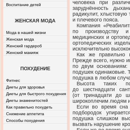
человека при различ
Воспитание детей
заруднённость дыха
радикулит, хлыстовую 
и плечевого пояса.
ЖЕНСКАЯ МОДА
Компания «Реабилит
по производству и 
Мода в нашей жизни
медицинских и ортопе
Женская мода
ортопедических издел
Женский гардероб
исключительно высоко
Женский макияж
Как же правильно 
Прежде всего, нужно и
по двум основаниям: 
ПОХУДЕНИЕ
подушек одинаковые. Т
подушка в любом случа
Фитнес
Высота таких п
Диеты для здоровья
до шестнадцати сан
Диеты для быстрого похудения
(от тринадцати до ш
Диеты знаменитостей
широкоплечим людям и 
Если во время сна 
Как правильно похудеть
подбородок упираетс
Снижение аппетита
подушка слишком выс
Способы похудения
вызвать нарушение кро