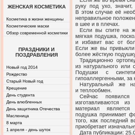
Если же во время сн
руку под ухо, значит
ЖЕНСКАЯ КОСМЕТИКА
В этом случае её нео
неправильное положен
Косметика в жизни женщины
в шее и в плечах.
Косметические маски
Если вы спите на ж
Обзор современной косметики
мягкая подушка, поск
и избавит вас от бо
Если же вы привыкли 
ПРАЗДНИКИ И
более жёсткую подушку
ПОЗДРАВЛЕНИЯ
Традиционно ортопе
из натурального или 
Новый год 2014
Подушки с синтети
Рождество
гипоаллергенными, за 
Старый Новый год
Натуральный же на
Крещение
и теплообмен.
День студента
Сейчас появился
День влюбленных
изготавливаются из
материал является 
День защитника Отечества
подушка принимает фо
Масленица
того, как последний в
8 марта
приобретает изначаль
1 апреля - день шуток
Дата публикации: 25.