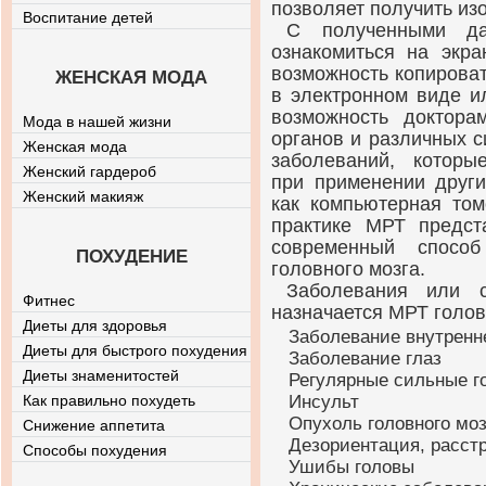
позволяет получить из
Воспитание детей
С полученными д
ознакомиться на экра
возможность копироват
ЖЕНСКАЯ МОДА
в электронном виде и
возможность доктора
Мода в нашей жизни
органов и различных с
Женская мода
заболеваний, котор
Женский гардероб
при применении други
Женский макияж
как компьютерная том
практике МРТ предс
современный способ
ПОХУДЕНИЕ
головного мозга.
Заболевания или с
Фитнес
назначается МРТ голов
Диеты для здоровья
Заболевание внутренн
Диеты для быстрого похудения
Заболевание глаз
Диеты знаменитостей
Регулярные сильные г
Как правильно похудеть
Инсульт
Опухоль головного моз
Снижение аппетита
Дезориентация, расст
Способы похудения
Ушибы головы