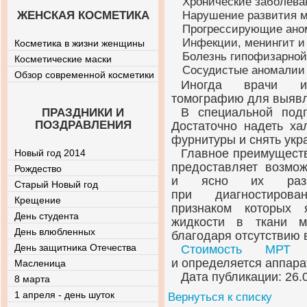
Хронические заболева
ЖЕНСКАЯ КОСМЕТИКА
Нарушение развития м
Прогрессирующие ано
Инфекции, менингит и
Косметика в жизни женщины
Болезнь гипофизарной
Косметические маски
Сосудистые аномалии 
Обзор современной косметики
Иногда врачи 
томографию для выявл
В специальной подг
ПРАЗДНИКИ И
ПОЗДРАВЛЕНИЯ
Достаточно надеть ха
фурнитуры и снять укр
Главное преимуществ
Новый год 2014
предоставляет возмож
Рождество
и ясно их разгр
Старый Новый год
при диагностирова
Крещение
признаком которых 
День студента
жидкости в ткани м
День влюбленных
благодаря отсутствию 
День защитника Отечества
Стоимость МРТ 
и определяется аппара
Масленица
Дата публикации: 26.
8 марта
1 апреля - день шуток
Вернуться к списку