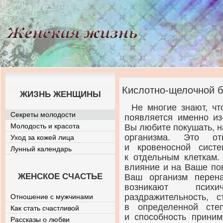
Кислотно-щелочной б
ЖИЗНЬ ЖЕНЩИНЫ
Не многие знают, чт
Секреты молодости
появляется именно
из
Молодость и красота
Вы любите покушать, 
организма. Это от
Уход за кожей лица
и кровеносной сист
Лунный календарь
к отдельным клеткам.
влияние и на Ваше по
ЖЕНСКОЕ СЧАСТЬЕ
Ваш организм перен
возникают психи
раздражительность, 
Отношение с мужчинами
в определенной сте
Как стать счастливой
и способность прини
Рассказы о любви