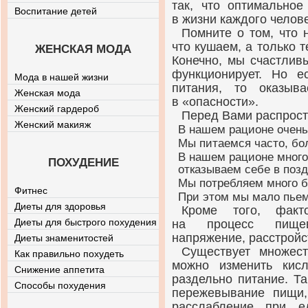
так, что оптимальное
Воспитание детей
в жизни каждого челове
Помните о том, что 
что кушаем, а только т
ЖЕНСКАЯ МОДА
Конечно, мы счастлив
функционирует. Но е
Мода в нашей жизни
питания, то оказыв
Женская мода
в «опасности».
Женский гардероб
Перед Вами распрост
Женский макияж
В нашем рационе очень
Мы питаемся часто, б
В нашем рационе много
ПОХУДЕНИЕ
отказываем себе в поз
Мы потребляем много б
Фитнес
При этом мы мало пьем
Диеты для здоровья
Кроме того, факт
Диеты для быстрого похудения
на процесс пищев
напряжение, расстройс
Диеты знаменитостей
Существует множес
Как правильно похудеть
можно изменить
кис
Снижение аппетита
раздельно питание. Т
Способы похудения
пережевывание пищи,
расслабление при 