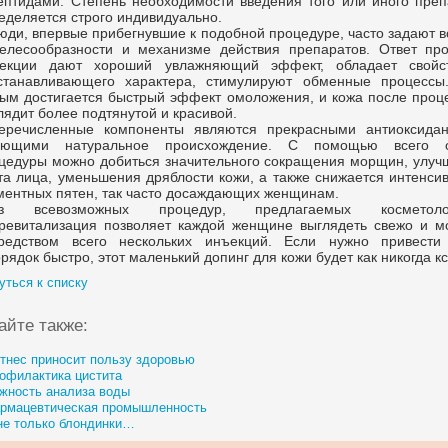
ептидами. Степень необходимости введения того или иного преп
еделяется строго индивидуально.
юди, впервые прибегнувшие к подобной процедуре, часто задают 
елесообразности и механизме действия препаратов. Ответ пр
екции дают хороший увлажняющий эффект, обладает свойс
станавливающего характера, стимулируют обменные процессы
ым достигается быстрый эффект омоложения, и кожа после проц
лядит более подтянутой и красивой.
еречисленные компоненты являются прекрасными антиоксидан
еющими натуральное происхождение. С помощью всего 
цедуры можно добиться значительного сокращения морщин, улуч
та лица, уменьшения дряблости кожи, а также снижается интенси
ментных пятен, так часто досаждающих женщинам.
з всевозможных процедур, предлагаемых косметолог
ревитализация позволяет каждой женщине выглядеть свежо и м
редством всего нескольких инъекций. Если нужно привести
орядок быстро, этот маленький допинг для кожи будет как никогда кс
уться к списку
айте также:
тнес приносит пользу здоровью
офилактика цистита
жность анализа воды
рмацевтическая промышленность
не только блондинки…