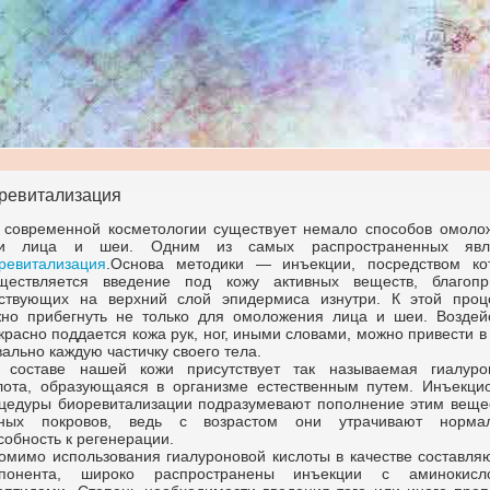
ревитализация
 современной косметологии существует немало способов омоло
жи лица и шеи. Одним из самых распространенных явл
ревитализация
.Основа методики — инъекции, посредством ко
ществляется введение под кожу активных веществ, благопр
ствующих на верхний слой эпидермиса изнутри. К этой проц
но прибегнуть не только для омоложения лица и шеи. Воздей
красно поддается кожа рук, ног, иными словами, можно привести в
вально каждую частичку своего тела.
 составе нашей кожи присутствует так называемая гиалуро
лота, образующаяся в организме естественным путем. Инъекци
цедуры биоревитализации подразумевают пополнение этим веще
ных покровов, ведь с возрастом они утрачивают норма
собность к регенерации.
омимо использования гиалуроновой кислоты в качестве составля
понента, широко распространены инъекции с аминокисл