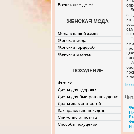
и п
Воспитание детей
опр
Л
о ц
инъ
ЖЕНСКАЯ МОДА
вос
сам
Мода в нашей жизни
выг
П
Женская мода
им
Женский гардероб
про
цве
Женский макияж
пиг
И
био
ПОХУДЕНИЕ
пос
в п
Фитнес
Верн
Диеты для здоровья
Диеты для быстрого похудения
Чит
Диеты знаменитостей
Фи
Как правильно похудеть
Пр
Снижение аппетита
Ва
Фа
Способы похудения
И 