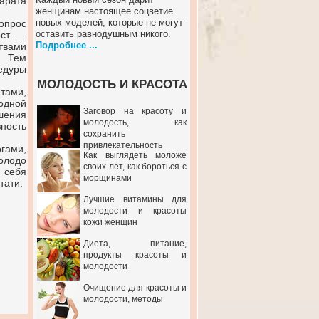
арата
женщинам настоящее соцветие
новых моделей, которые не могут
вопрос
оставить равнодушным никого.
ост —
Подробнее ...
твами
. Тем
едуры
МОЛОДОСТЬ И КРАСОТА
тами,
одной
Заговор на красоту и
шения
молодость, как
вность
сохранить
привлекательность
ами,
Как выглядеть моложе
олодо
своих лет, как бороться с
 себя
морщинами
тати.
Лучшие витамины для
молодости и красоты
кожи женщин
Диета, питание,
продукты красоты и
молодости
Очищение для красоты и
молодости, методы