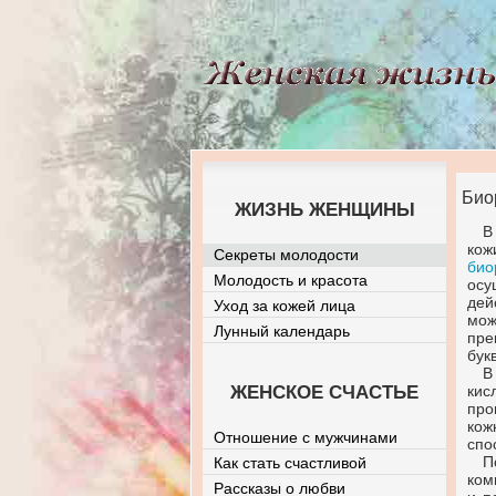
Био
ЖИЗНЬ ЖЕНЩИНЫ
В
ко
Секреты молодости
био
Молодость и красота
осу
дей
Уход за кожей лица
мож
Лунный календарь
пре
бук
В
ЖЕНСКОЕ СЧАСТЬЕ
кис
про
кож
Отношение с мужчинами
спо
П
Как стать счастливой
ком
Рассказы о любви