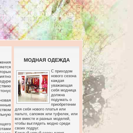
МОДНАЯ ОДЕЖДА
жения
яется
С приходом
торых
нового сезона
иятно
каждая
едуре
уважающая
ствию
себя модница
 тонус
должна
подумать о
новая
приобретении
онные
для себя нового платья или
ством
пальто, сапожек или туфелек, или
льную
все вместе и разных моделей,
чтобы выглядеть модно среди
ющего
своих подруг.
отами
Каждый новый сезон дарит