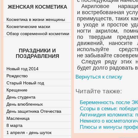
с последующим нанесе
Акриловое наращ
ЖЕНСКАЯ КОСМЕТИКА
и востребованная услу
преимуществ, таких как
Косметика в жизни женщины
в уходе и простое уд
Косметические маски
ногти акрилом, помн
Обзор современной косметики
по твердым предмет
движений, наносите
используйте средс
ПРАЗДНИКИ И
не забывайте своевре
ПОЗДРАВЛЕНИЯ
Следуя ряду этих н
будет долго радовать 
Новый год 2014
Рождество
Вернуться к списку
Старый Новый год
Крещение
Читайте также:
День студента
Беременность после Э
День влюбленных
Ссоры в семье: победит
День защитника Отечества
Актинидия коломикта: п
Масленица
Немного о косметологи
8 марта
Плюсы и минусы профе
1 апреля - день шуток