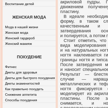
акриловой пудры. 
Воспитание детей
движением получен
пластину.
В идеале необходи
ЖЕНСКАЯ МОДА
форму, в таком сл
качественным и э
Мода в нашей жизни
затвердевания ос
Женская мода
и полируется, а потом 
Женский гардероб
Стоит отметить, чт
Женский макияж
вида моделирования
и на натуральных ног
ногтя наклеивается г
ПОХУДЕНИЕ
границы ногтя и типса
После затвердения м
Фитнес
и наносит специальн
Диеты для здоровья
Результат — блест
Диеты для быстрого похудения
случае — наращи
Диеты знаменитостей
металлических и те
ногтя фиксируется
Как правильно похудеть
моделирует из акрил
Снижение аппетита
пластины. После з
Способы похудения
снимается, и но