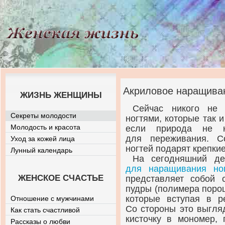
Акриловое наращиван
ЖИЗНЬ ЖЕНЩИНЫ
Сейчас никого не
Секреты молодости
ногтями, которые так и
Молодость и красота
если природа не н
для переживания. С
Уход за кожей лица
ногтей подарят крепки
Лунный календарь
На сегодняшний д
для наращивания но
ЖЕНСКОЕ СЧАСТЬЕ
представляет собой 
пудры (полимера порош
которые вступая в р
Отношение с мужчинами
Со стороны это выгляд
Как стать счастливой
кисточку в мономер, 
Рассказы о любви