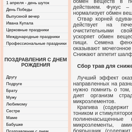
обмен веществ в пе
1 апреля - день шуток
действием. Фукус –
День Победы
нормализует обмен вещ
Выпускной вечер
Отвар корней одува
Ивана Купала
действует на печ
Церковные праздники
очистительными сво
ускоряет обмен веще
Международные праздники
пищи. Семена фенх
Профессиональные праздники
оказывают мочегонное
Снижают аппетит шалфе
ПОЗДРАВЛЕНИЯ С ДНЕМ
РОЖДЕНИЯ
Сбор трав для сниж
Другу
Лучший эффект оказ
направленных на разн
Подруге
нужно помнить о том,
Брату
диет организм стра
Мужу
микроэлементов.
Любимому
Крапива (содержит 
Сестре
тоником и стимулятором
Маме
полиненасыщенные к
Бабушке
микроэлементы, ами
боярышник (содержит
Поздравление с днем