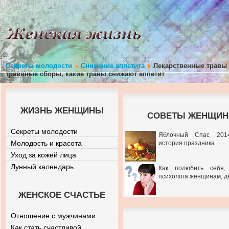
Секреты молодости
Снижение аппетита
Лекарственные травы д
травяные сборы, какие травы снижают аппетит
ЖИЗНЬ ЖЕНЩИНЫ
СОВЕТЫ ЖЕНЩИНА
Секреты молодости
Яблочный Спас 201
Молодость и красота
история праздника
Уход за кожей лица
Лунный календарь
Как полюбить себя,
психолога женщинам, д
ЖЕНСКОЕ СЧАСТЬЕ
Отношение с мужчинами
Как стать счастливой