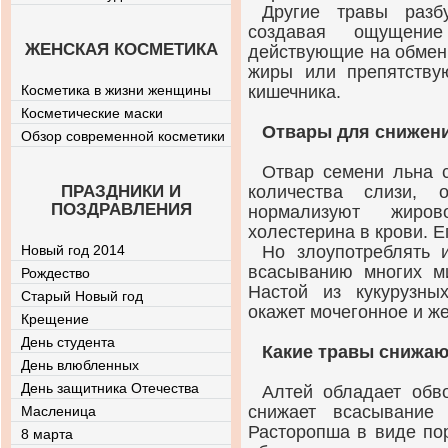
Другие травы разб
создавая ощущени
ЖЕНСКАЯ КОСМЕТИКА
действующие на обмен
жиры или препятству
Косметика в жизни женщины
кишечника.
Косметические маски
Отвары для снижени
Обзор современной косметики
Отвар семени льна 
ПРАЗДНИКИ И
количества слизи, 
ПОЗДРАВЛЕНИЯ
нормализуют жиро
холестерина в крови. Е
Новый год 2014
Но злоупотреблять и
всасыванию многих м
Рождество
Настой из кукурузны
Старый Новый год
окажет мочегонное и ж
Крещение
День студента
Какие травы снижаю
День влюбленных
День защитника Отечества
Алтей обладает обв
снижает всасывание
Масленица
Расторопша в виде по
8 марта