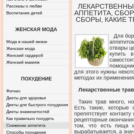
ЛЕКАРСТВЕННЫ
Рассказы о любви
АППЕТИТА, СБОР
Воспитание детей
СБОРЫ, КАКИЕ 
ЖЕНСКАЯ МОДА
Для бо
аппетито
Мода в нашей жизни
отвары ц
Женская мода
купить 
Женский гардероб
самосто
Женский макияж
помощник
для этого нужны некот
методах их применения
ПОХУДЕНИЕ
Лекарственные трав
Фитнес
Диеты для здоровья
Таких трав много, н
Диеты для быстрого похудения
Есть такие, которые 
Диеты знаменитостей
препятствует контакту
Как правильно похудеть
рецепторные окончания
том, что есть пища 
Снижение аппетита
вырабатывается, а знач
Способы похудения