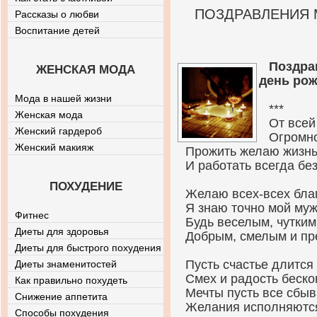
ПОЗДРАВЛЕНИЯ 
Рассказы о любви
Воспитание детей
Поздра
ЖЕНСКАЯ МОДА
день ро
Мода в нашей жизни
***
Женская мода
От всей
Женский гардероб
Огромно
Женский макияж
Прожить желаю жизнь 
И работать всегда без
ПОХУДЕНИЕ
Желаю всех-всех бла
Я знаю точно мой муж
Фитнес
Будь веселым, чутким
Диеты для здоровья
Добрым, смелым и пр
Диеты для быстрого похудения
Пусть счастье длится 
Диеты знаменитостей
Смех и радость беско
Как правильно похудеть
Мечты пусть все сбыв
Снижение аппетита
Желания исполняютс
Способы похудения