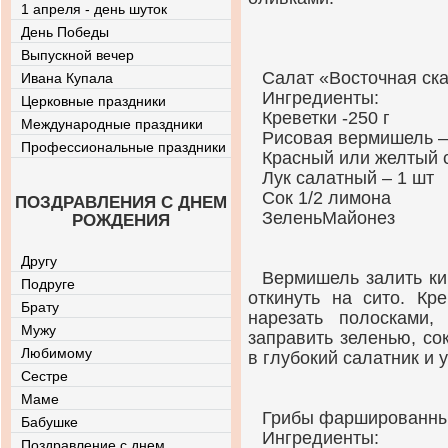
1 апреля - день шуток
День Победы
Выпускной вечер
Салат «Восточная ска
Ивана Купала
Ингредиенты:
Церковные праздники
Креветки -250 г
Международные праздники
Рисовая вермишель –
Профессиональные праздники
Красный или желтый с
Лук салатный – 1 шт
Сок 1/2 лимона
ПОЗДРАВЛЕНИЯ С ДНЕМ
ЗеленьМайонез
РОЖДЕНИЯ
Другу
Вермишель залить ки
Подруге
откинуть на сито. Кр
Брату
нарезать полосками,
Мужу
заправить зеленью, с
Любимому
в глубокий салатник и 
Сестре
Маме
Грибы фаршированны
Бабушке
Ингредиенты:
Поздравление с днем