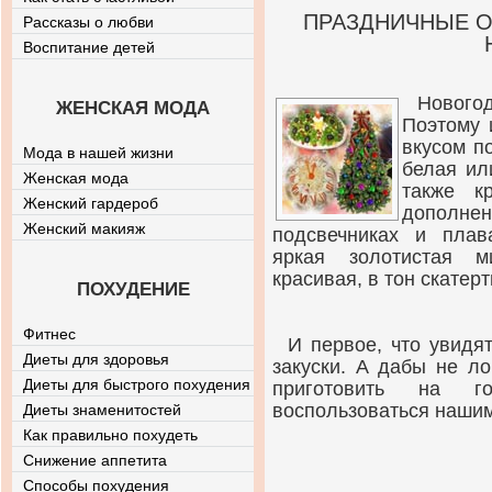
ПРАЗДНИЧНЫЕ О
Рассказы о любви
Воспитание детей
Новогод
ЖЕНСКАЯ МОДА
Поэтому 
вкусом п
Мода в нашей жизни
белая ил
Женская мода
также к
Женский гардероб
дополнен
Женский макияж
подсвечниках и плав
яркая золотистая м
красивая, в тон скатерт
ПОХУДЕНИЕ
Фитнес
И первое, что увидя
Диеты для здоровья
закуски. А дабы не ло
Диеты для быстрого похудения
приготовить на г
воспользоваться наши
Диеты знаменитостей
Как правильно похудеть
Снижение аппетита
Способы похудения