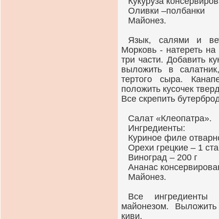
Кукуруза консервиров
Оливки –полбанки
Майонез.
Язык, салями и вет
Морковь - натереть на 
три части. Добавить ку
выложить в салатник
тертого сыра. Кана
положить кусочек тверд
Все скрепить бутербро
Салат «Клеопатра».
Ингредиенты:
Куриное филе отварно
Орехи грецкие – 1 ст
Виноград – 200 г
Ананас консервирова
Майонез.
Все ингредиенты и
майонезом. Выложить
киви.