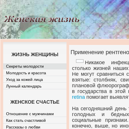
Применение рентген
ЖИЗНЬ ЖЕНЩИНЫ
Никакое инфек
Секреты молодости
столько жизней наших 
Молодость и красота
Не могут сравниться 
взятые: столбняк, св
Уход за кожей лица
плановой флюорографи
Лунный календарь
в государства в это
retina
помогает выявлят
ЖЕНСКОЕ СЧАСТЬЕ
На сегодняшний день 
Отношение с мужчинами
голодных и бедных
социальные признаки.
Как стать счастливой
конечно, выше, но ино
Рассказы о любви