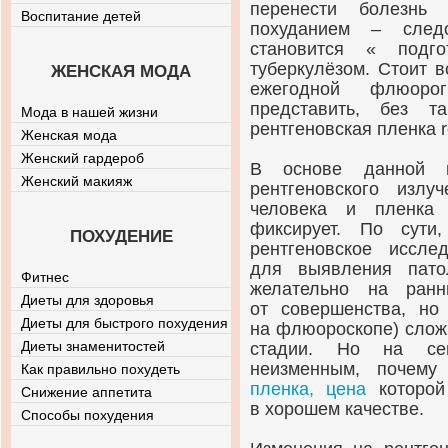
перенести болезнь
Воспитание детей
похуданием – след
становится « подг
туберкулёзом. Стоит 
ЖЕНСКАЯ МОДА
ежегодной флюоро
представить, без т
Мода в нашей жизни
рентгеновская пленка re
Женская мода
Женский гардероб
В основе данной п
Женский макияж
рентгеновского излу
человека и пленка
фиксирует. По сут
ПОХУДЕНИЕ
рентгеновское иссле
для выявления пато
Фитнес
желательно на ранн
Диеты для здоровья
от совершенства, но
Диеты для быстрого похудения
на флюороскопе) слож
Диеты знаменитостей
стадии. Но на сег
неизменным, почем
Как правильно похудеть
пленка, цена
которой
Снижение аппетита
в хорошем качестве.
Способы похудения