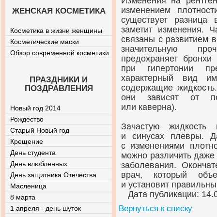
Изменения на
рентге
изменением плотност
ЖЕНСКАЯ КОСМЕТИКА
существует разница в
заметит изменения. Ч
Косметика в жизни женщины
связаны с развитием в
Косметические маски
значительную проч
Обзор современной косметики
предохраняет бронхи 
при гипертонии пр
характерный вид им
ПРАЗДНИКИ И
содержащие жидкость.
ПОЗДРАВЛЕНИЯ
они зависят от по
или каверна).
Новый год 2014
Рождество
Зачастую жидкость 
Старый Новый год
и синусах плевры. Д
Крещение
с изменениями плотно
День студента
можно различить даже
День влюбленных
заболевания. Оконча
врач, который объ
День защитника Отечества
и установит правильны
Масленица
Дата публикации: 14.
8 марта
Вернуться к списку
1 апреля - день шуток