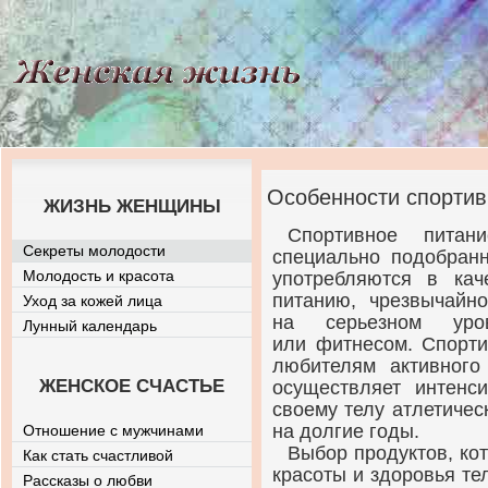
Особенности спортив
ЖИЗНЬ ЖЕНЩИНЫ
Спортивное пита
Секреты молодости
специально подобран
Молодость и красота
употребляются в кач
питанию, чрезвычайн
Уход за кожей лица
на серьезном уров
Лунный календарь
или фитнесом. Спорти
любителям активного
ЖЕНСКОЕ СЧАСТЬЕ
осуществляет интенс
своему телу атлетичес
на долгие годы.
Отношение с мужчинами
Выбор продуктов, к
Как стать счастливой
красоты и здоровья т
Рассказы о любви