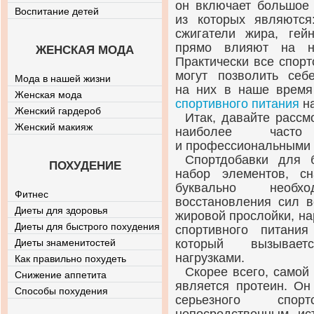
он включает большое 
Воспитание детей
из которых являются:
сжигатели жира, гей
прямо влияют на н
ЖЕНСКАЯ МОДА
Практически все спор
могут позволить себ
Мода в нашей жизни
на них в наше врем
Женская мода
спортивного питания
на
Женский гардероб
Итак, давайте рассм
Женский макияж
наиболее часто
и профессиональными 
Спортдобавки для 
ПОХУДЕНИЕ
набор элементов, с
буквально необх
Фитнес
восстановления сил в
Диеты для здоровья
жировой прослойки, н
Диеты для быстрого похудения
спортивного питания
Диеты знаменитостей
который вызывает
нагрузками.
Как правильно похудеть
Скорее всего, самой
Снижение аппетита
является протеин. Он
Способы похудения
серьезного спор