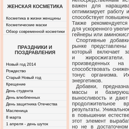
непосредственным ис
важен для наращива
ЖЕНСКАЯ КОСМЕТИКА
оптимизирует работу 
способствует повышен
Косметика в жизни женщины
Также рекомендуетс
Косметические маски
для ускоренного увел
Обзор современной косметики
гейнеры или аминокис
Спортивные добавк
рынке представлены
ПРАЗДНИКИ И
который включает з
ПОЗДРАВЛЕНИЯ
и жиросжигатели.
произведенных на
Новый год 2014
способствовать сниж
Рождество
тонус организма. 
Старый Новый год
энергетиков.
Крещение
Добавки, предназн
День студента
массы и базирующ
День влюбленных
выносливость и дают
продолжительное в
День защитника Отечества
результаты. Уникально
Масленица
в повышении естестве
8 марта
этот элемент выраба
1 апреля - день шуток
но не в достаточном