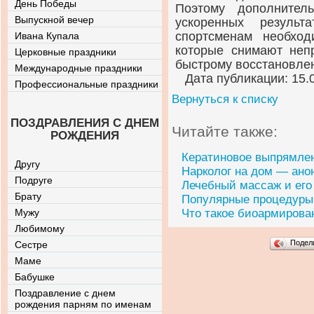
День Победы
Поэтому дополнител
Выпускной вечер
ускоренных результ
спортсменам необхо
Ивана Купала
которые снимают неп
Церковные праздники
быстрому восстановле
Международные праздники
Дата публикации: 15.
Профессиональные праздники
Вернуться к списку
ПОЗДРАВЛЕНИЯ С ДНЕМ
Читайте также:
РОЖДЕНИЯ
Кератиновое выпрямлен
Другу
Нарколог на дом — ан
Подруге
Лечебный массаж и его
Брату
Популярные процедуры
Мужу
Что такое биоармирова
Любимому
Подел
Сестре
Маме
Бабушке
Поздравление с днем
рождения парням по именам