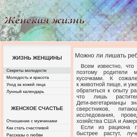
Можно ли лишать реб
ЖИЗНЬ ЖЕНЩИНЫ
Всем известно, что
Секреты молодости
поэтому родители м
Молодость и красота
кусочками. К сожал
к животной пище, и уж
Уход за кожей лица
обратиться к опыту р
Лунный календарь
что лишь растите
Дети-вегетарианцы
зна
ЖЕНСКОЕ СЧАСТЬЕ
сверстников, пита
исследования, пров
хозяйства США и Амер
Отношение с мужчинами
Если из рациона п
Как стать счастливой
быстрее растут, лу
Рассказы о любви