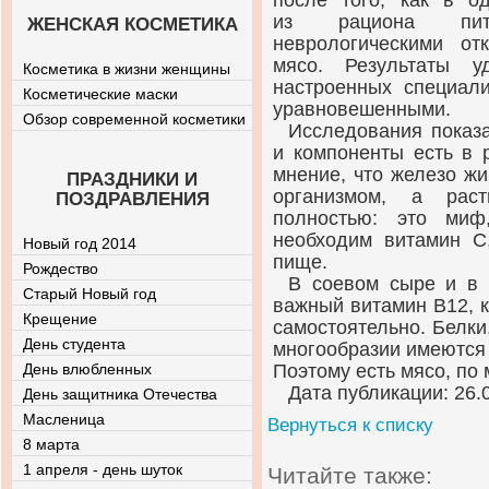
после того, как в о
из рациона пита
ЖЕНСКАЯ КОСМЕТИКА
неврологическими от
мясо. Результаты у
Косметика в жизни женщины
настроенных специали
Косметические маски
уравновешенными.
Обзор современной косметики
Исследования показ
и компоненты есть в 
мнение, что железо ж
ПРАЗДНИКИ И
организмом, а раст
ПОЗДРАВЛЕНИЯ
полностью: это миф
необходим витамин C,
Новый год 2014
пище.
Рождество
В соевом сыре и в 
Старый Новый год
важный витамин B12, к
Крещение
самостоятельно. Белк
День студента
многообразии имеются 
День влюбленных
Поэтому есть мясо, по
Дата публикации: 26.
День защитника Отечества
Масленица
Вернуться к списку
8 марта
1 апреля - день шуток
Читайте также: