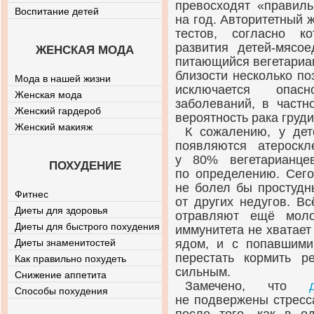
превосходят «правиль
Воспитание детей
на год. Авторитетный
тестов, согласно к
развития
детей-мясое
ЖЕНСКАЯ МОДА
питающийся вегетариа
близости несколько поз
Мода в нашей жизни
исключается опасн
Женская мода
заболеваний, в частн
Женский гардероб
вероятность рака груди
Женский макияж
К сожалению, у
дет
появляются атероскл
у 80% вегетарианце
ПОХУДЕНИЕ
по определению. Сего
не болел бы простудн
Фитнес
от других недугов. В
Диеты для здоровья
отравляют ещё моло
Диеты для быстрого похудения
иммунитета не хватает
Диеты знаменитостей
ядом, и с попавшими
перестать кормить р
Как правильно похудеть
сильным.
Снижение аппетита
Замечено, что
Способы похудения
не подвержены стресс