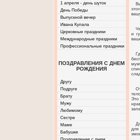
1 апреля - день шуток
В
это
День Победы
ваш
Выпускной вечер
Ивана Купала
Ч
Церковные праздники
и г
Международные праздники
ваш
Профессиональные праздники
Г
бес
ПОЗДРАВЛЕНИЯ С ДНЕМ
муж
РОЖДЕНИЯ
спи
сла
Другу
Подруге
О
тел
Брату
Это
Мужу
нра
зап
Любимому
Сестре
Д
Маме
для
Бабушке
эмо
Поздравление с днем