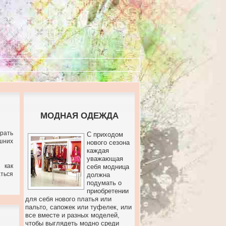
МОДНАЯ ОДЕЖДА
брать
С приходом
шних
нового сезона
каждая
уважающая
 как
себя модница
ться
должна
подумать о
приобретении
для себя нового платья или
пальто, сапожек или туфелек, или
все вместе и разных моделей,
чтобы выглядеть модно среди